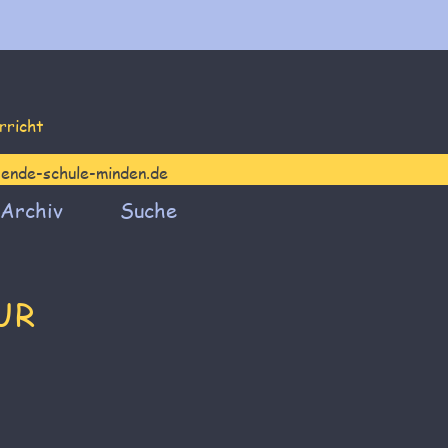
erricht
-ende-schule-minden.de
Archiv
Suche
UR